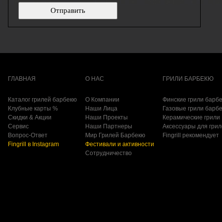
ГЛАВНАЯ
О НАС
ГРИЛИ БАРБЕКЮ
Каталог грилей барбекю
О Компании
Финские грили барб
Клубные карты %
Наши Лица
Газовые грили барб
Скидки & Акции
Наши Проекты
Керамические грили
Сервис
Наши Партнеры
Аксессуары для гри
Вопрос-Ответ
Мир Грилей Барбекю
Fingrill рекомендует
Fingrill в Instagram
Фестивали и активности
Сотрудничество