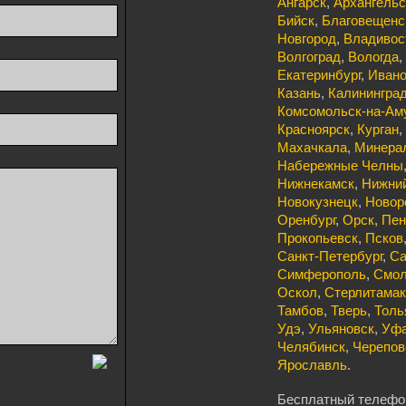
Ангарск
,
Архангельс
Бийск
,
Благовещенс
Новгород
,
Владивос
Волгоград
,
Вологда
,
Екатеринбург
,
Иван
Казань
,
Калинингра
Комсомольск-на-Ам
Красноярск
,
Курган
,
Махачкала
,
Минера
Набережные Челны
Нижнекамск
,
Нижний
Новокузнецк
,
Новор
Оренбург
,
Орск
,
Пен
Прокопьевск
,
Псков
Санкт-Петербург
,
Са
Симферополь
,
Смол
Оскол
,
Стерлитамак
Тамбов
,
Тверь
,
Толь
Удэ
,
Ульяновск
,
Уф
Челябинск
,
Черепов
Ярославль
.
Бесплатный телефон 