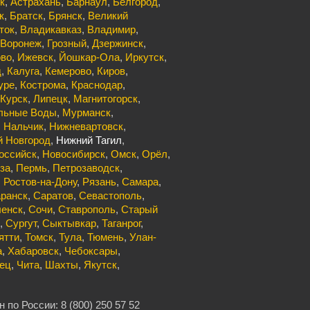
к
,
Астрахань
,
Барнаул
,
Белгород
,
к
,
Братск
,
Брянск
,
Великий
ток
,
Владикавказ
,
Владимир
,
Воронеж
,
Грозный
,
Дзержинск
,
ово
,
Ижевск
,
Йошкар-Ола
,
Иркутск
,
д
,
Калуга
,
Кемерово
,
Киров
,
уре
,
Кострома
,
Краснодар
,
Курск
,
Липецк
,
Магнитогорск
,
льные Воды
,
Мурманск
,
,
Нальчик
,
Нижневартовск
,
 Новгород
,
Нижний Тагил
,
оссийск
,
Новосибирск
,
Омск
,
Орёл
,
за
,
Пермь
,
Петрозаводск
,
,
Ростов-на-Дону
,
Рязань
,
Самара
,
ранск
,
Саратов
,
Севастополь
,
енск
,
Сочи
,
Ставрополь
,
Старый
,
Сургут
,
Сыктывкар
,
Таганрог
,
ятти
,
Томск
,
Тула
,
Тюмень
,
Улан-
а
,
Хабаровск
,
Чебоксары
,
ец
,
Чита
,
Шахты
,
Якутск
,
по России: 8 (800) 250 57 52